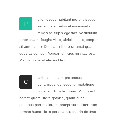
ellentesque habitant morbi tristique
P
senectus et netus et malesuada
fames ac turpis egestas. Vestibulum
tortor quam, feugiat vitae, ultricies eget, tempor
sit amet, ante. Donec eu libero sit amet quam
egestas semper. Aenean ultricies mi vitae est.
Mauris placerat eleifend leo.
laritas est etiam processus
C
dynamicus, qui sequitur mutationem
consuetudium lectorum. Mirum est
notare quam littera gothica, quam nunc
putamus parum claram, anteposuerit litterarum
formas humanitatis per seacula quarta decima