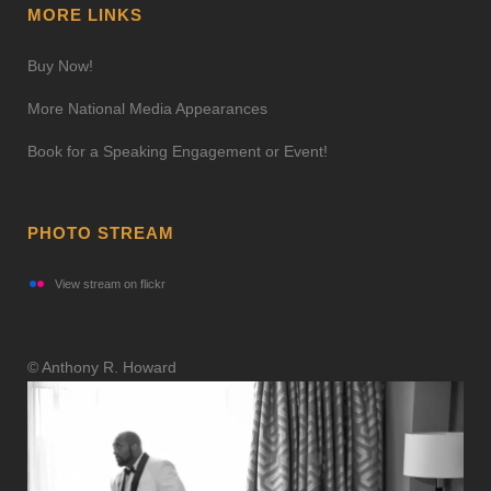
MORE LINKS
Buy Now!
More National Media Appearances
Book for a Speaking Engagement or Event!
PHOTO STREAM
View stream on flickr
© Anthony R. Howard