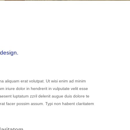
 design.
a aliquam erat volutpat. Ut wisi enim ad minim
iriure dolor in hendrerit in vulputate velit esse
raesent luptatum zzril delenit augue duis dolore te
cerat facer possim assum. Typi non habent claritatem
laritatem.